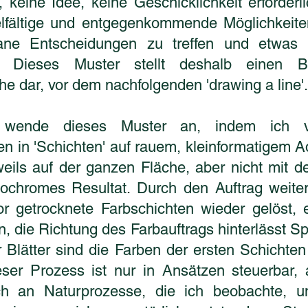
 keine Idee, keine Geschicklichkeit erforderl
ielfältige und entgegenkommende Möglichkeite
tane Entscheidungen zu treffen und etwas
n. Dieses Muster stellt deshalb einen B
e dar, vor dem nachfolgenden 'drawing a line'.
t wende dieses Muster an, indem ich v
en in 'Schichten' auf rauem, kleinformatigem A
eweils auf der ganzen Fläche, aber nicht mit
ochromes Resultat. Durch den Auftrag weite
r getrocknete Farbschichten wieder gelöst, 
n, die Richtung des Farbauftrags hinterlässt S
 Blätter sind die Farben der ersten Schichte
eser Prozess ist nur in Ansätzen steuerbar, 
ch an Naturprozesse, die ich beobachte, 