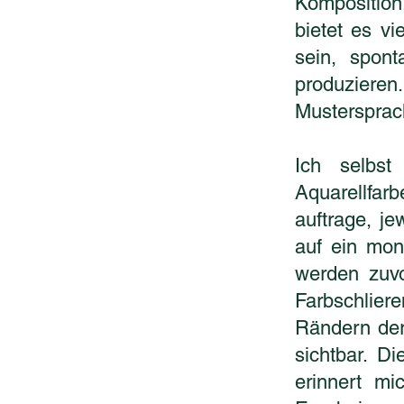
Komposition,
bietet es v
sein, spon
produziere
Mustersprach
Ich selbs
Aquarellfarb
auftrage, j
auf ein mon
werden zuvo
Farbschliere
Rändern der
sichtbar. Di
erinnert mi