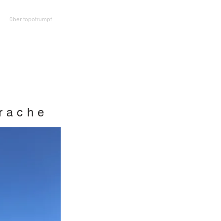
über topotrumpf
rache