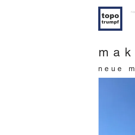
na
mak
neue m