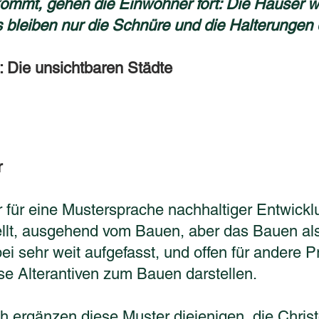
ommt, gehen die Einwohner fort: Die Häuser 
 bleiben nur die Schnüre und die Halterungen
o: Die unsichtbaren Städte
r
 für eine Mustersprache nachhaltiger Entwick
tellt, ausgehend vom Bauen, aber das Bauen al
ei sehr weit aufgefasst, und offen für andere P
se Alterantiven zum Bauen darstellen.
h ergänzen diese Muster diejenigen, die Chris