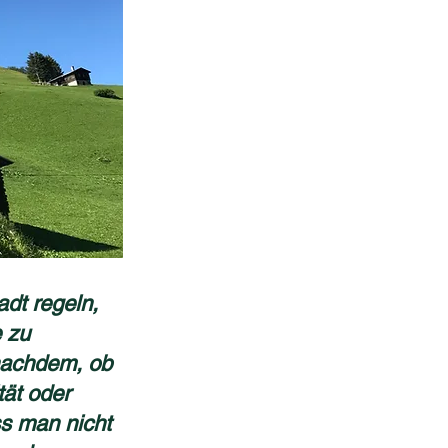
dt regeln,
 zu
nachdem, ob
tät oder
ss man nicht