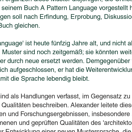
 seinem Buch A Pattern Language vorgestellt h
gen soll nach Erfindung, Erprobung, Diskussio
Buch gleichen.
nguage' ist heute fünfzig Jahre alt, und nicht a
n Muster sind noch zeitgemäß; sie könnten weit
der durch neue ersetzt werden. Demgegenüber 
lich aufgeschlossen, er hat die Weiterentwickl
amit die Sprache lebendig bleibt.
sind als Handlungen verfasst, im Gegensatz zu
 Qualitäten beschreiben. Alexander leitete dies
en und Forschungsergebnissen, insbesondere 
nen und geprüften Qualitäten des 'architekt
ur Entwicklung einer neuen Mustersprache, di