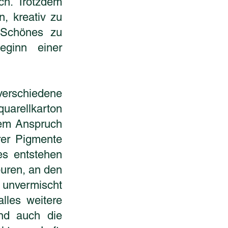
ich. Trotzdem
n, kreativ zu
 Schönes zu
eginn einer
erschiedene
quarellkarton
 dem Anspruch
rer Pigmente
es entstehen
puren, an den
n unvermischt
alles weitere
und auch die