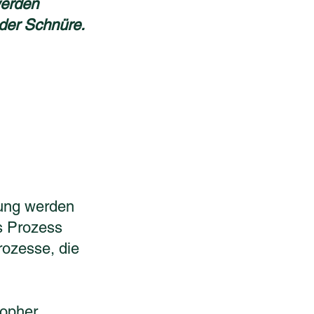
werden
 der Schnüre.
lung werden
s Prozess
rozesse, die
topher