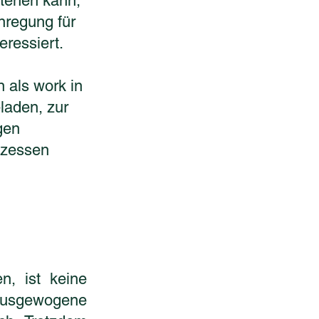
stehen kann,
nregung für
eressiert.
 als work in
laden, zur
gen
ozessen
n, ist keine
 ausgewogene