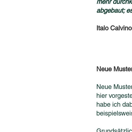
mehr durchk
abgebaut; es
Italo C
alvin
Neue Muste
Neue Muster
hier vorges
habe ich dab
beispielswei
Grundsätzlic