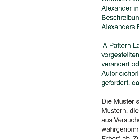
Alexander in
Beschreibun
Alexanders 
'A Pattern La
vorgestellte
verändert o
Autor sicher
gefordert, d
Die Muster 
Mustern, die
aus Versuch
wahrgenomme
Erbes' ab. Z