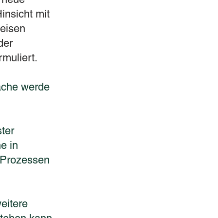
insicht mit
weisen
der
muliert.
rache werde
ter
e in
n Prozessen
eitere