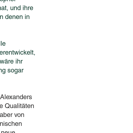
at, und ihre
n denen in
lle
erentwickelt,
wäre ihr
ung sogar
 Alexanders
e Qualitäten
aber von
onischen
e neue