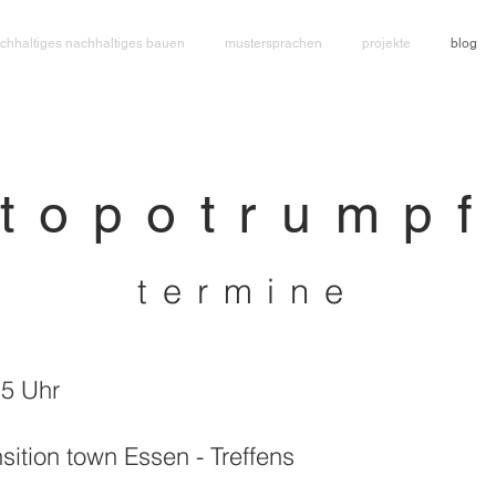
chhaltiges nachhaltiges bauen
mustersprachen
projekte
blog
topotrumpf
termine
15 Uhr
ition town Essen - Treffens