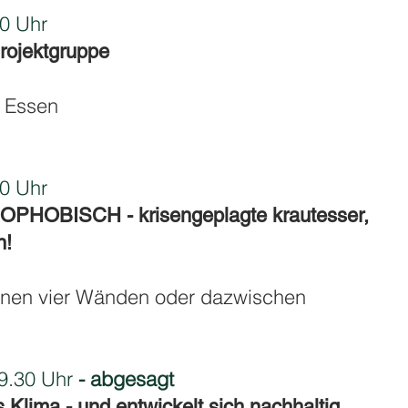
0 Uhr
Projektgruppe
8 Essen
0 Uhr
OBISCH - krisengeplagte krautesser,
n!
enen vier Wänden oder dazwischen
.30 Uhr
- abgesagt
s Klima - und entwickelt sich nachhaltig