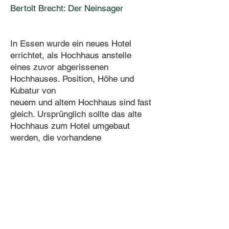
Bertolt Brecht: Der Neinsager
In Essen wurde ein neues Hotel
errichtet, als Hochhaus anstelle
eines zuvor abgerissenen
Hochhauses. Position, Höhe und
Kubatur von
neuem und altem Hochhaus sind fast
gleich. Ursprünglich sollte das alte
Hochhaus zum
Hotel umgebaut
werden, die vorhandene
Grundstruktur nutzend. Aber die
Struktur entsprach nicht dem zurzeit
propagierten
Zimmerraster; also
wurde die vorhandene
Substanz
abgetragen, um mit großem
Ressourcen-Aufwand von vorne zu
beginnen; anstatt
aus der Struktur