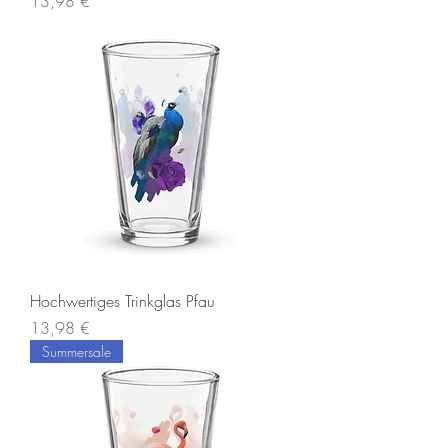
Preis
13,98 €
Hochwertiges Trinkglas Pfau
Preis
13,98 €
Summersale