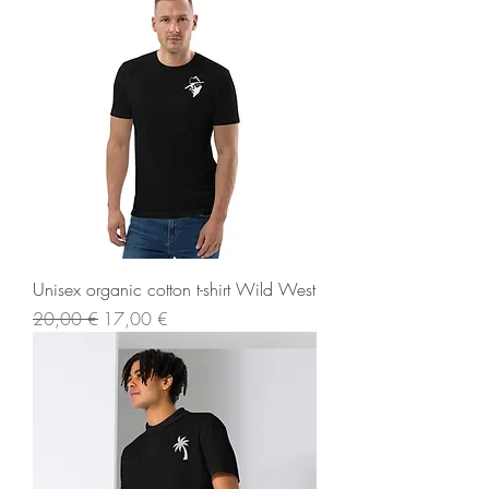
Unisex organic cotton t-shirt Wild West
Standardpreis
Sale-Preis
20,00 €
17,00 €