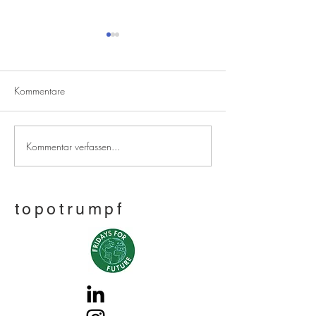
Kommentare
Wir haben eine neue Stadt
Kommentar verfassen...
Wir bauen eine 
Stadt...
topotrumpf