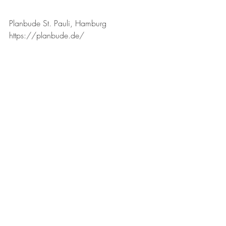
Planbude St. Pauli, Hamburg
https://planbude.de/
Artikel zur Planbude St. Pauli in der 
Zeitschrift Arch+ 
https://archplus.net/de/commoning/
Aktuelle Beiträge
Alle ansehen