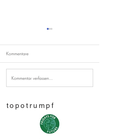
Kommentare
Wir haben eine neue Stadt
Kommentar verfassen...
Wir bauen eine 
Stadt...
topotrumpf