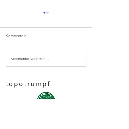
Kommentare
Wir haben eine neue Stadt
Kommentar verfassen...
Wir bauen eine 
Stadt...
topotrumpf